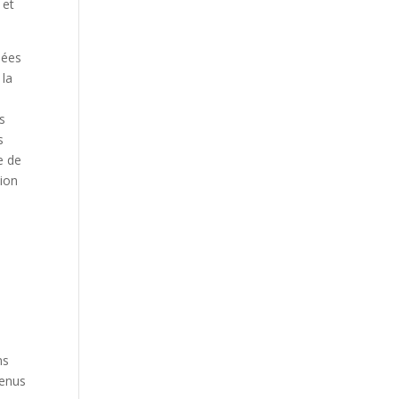
 et
nées
 la
s
s
e de
tion
.
s
ns
tenus