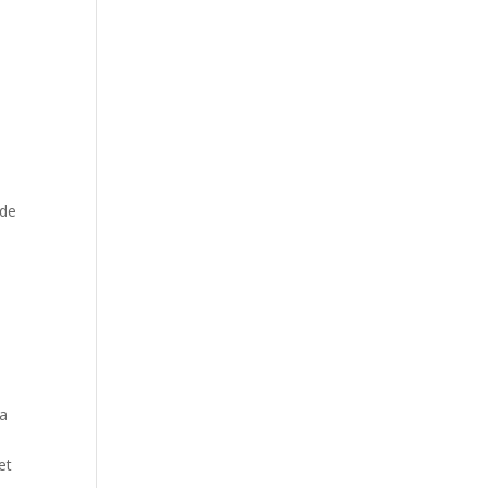
 de
la
et