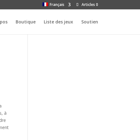
Français
Articles 0
opos
Boutique
Liste des jeux
Soutien
a
s, à
adre
ement