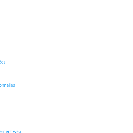
ées
onnelles
rgement web