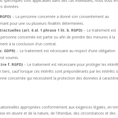
lus spécifiques sont applicables dans des cas individuels, nous vous en
des données.
. RGPD)
– La personne concernée a donné son consentement au
nant pour une ou plusieurs finalités déterminées.
ctuelles (art. 6 al. 1 phrase 1 lit. b. RGPD)
– Le traitement est
la personne concernée est partie ou afin de prendre des mesures à la
nt à la conclusion d'un contrat.
 c. GDPR)
– Le traitement est nécessaire au respect d'une obligation
 est soumis.
ttre f. RGPD)
– Le traitement est nécessaire pour protéger les intérê
 tiers, sauf lorsque ces intérêts sont prépondérants par les intérêts 
sonne concernée qui nécessitent la protection des données à caractèr
sationnelles appropriées conformément aux exigences légales, en te
ise en œuvre et de la nature, de l'étendue, des circonstances et des