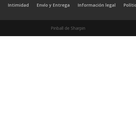
o
Intimidad
Envío y Entrega
Información legal
Polít
Pinball de Sharpin