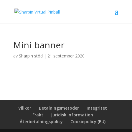
Mini-banner
av
Sharpin stöd
|
21 september 2020
Villkor
Betalningsmetoder
Integritet
Frakt
Juridisk information
Återbetalningspolicy
Cookiepolicy (EU)