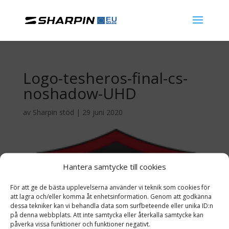
Logo-tesheros-final-cs-
noshadow-UHD
av
Sharpin stöd
|
29 juni 2020
Hantera samtycke till cookies
För att ge de bästa upplevelserna använder vi teknik som cookies för
att lagra och/eller komma åt enhetsinformation. Genom att godkänna
dessa tekniker kan vi behandla data som surfbeteende eller unika ID:n
på denna webbplats. Att inte samtycka eller återkalla samtycke kan
påverka vissa funktioner och funktioner negativt.