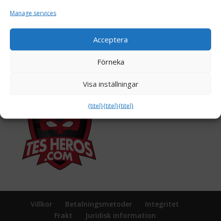
Manage services
Acceptera
Förneka
Visa inställningar
{titel}
{titel}
{titel}
Villkor
Betalningsmetoder
Integritet
Frakt
Juridisk information